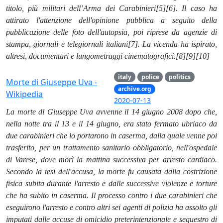
titolo, più militari dell’Arma dei Carabinieri[5][6]. Il caso ha
attirato l'attenzione dell'opinione pubblica a seguito della
pubblicazione delle foto dell'autopsia, poi riprese da agenzie di
stampa, giornali e telegiornali italiani[7]. La vicenda ha ispirato,
altresì, documentari e lungometraggi cinematografici.[8][9][10]
italy
police
politics
Morte di Giuseppe Uva -
archive.org
Wikipedia
2020-07-13
La morte di Giuseppe Uva avvenne il 14 giugno 2008 dopo che,
nella notte tra il 13 e il 14 giugno, era stato fermato ubriaco da
due carabinieri che lo portarono in caserma, dalla quale venne poi
trasferito, per un trattamento sanitario obbligatorio, nell'ospedale
di Varese, dove morì la mattina successiva per arresto cardiaco.
Secondo la tesi dell'accusa, la morte fu causata dalla costrizione
fisica subita durante l'arresto e dalle successive violenze e torture
che ha subito in caserma. Il processo contro i due carabinieri che
eseguirono l'arresto e contro altri sei agenti di polizia ha assolto gli
imputati dalle accuse di omicidio preterintenzionale e sequestro di