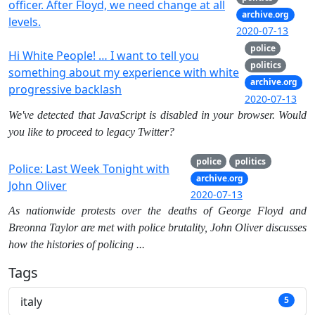
officer. After Floyd, we need change at all
archive.org
levels.
2020-07-13
police
Hi White People! … I want to tell you
politics
something about my experience with white
archive.org
progressive backlash
2020-07-13
We've detected that JavaScript is disabled in your browser. Would
you like to proceed to legacy Twitter?
police
politics
Police: Last Week Tonight with
archive.org
John Oliver
2020-07-13
As nationwide protests over the deaths of George Floyd and
Breonna Taylor are met with police brutality, John Oliver discusses
how the histories of policing ...
Tags
italy
5