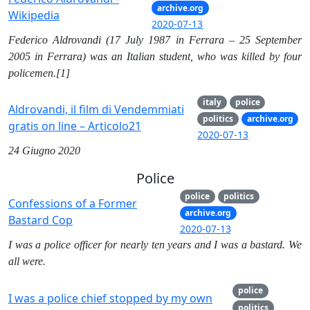
archive.org
Wikipedia
2020-07-13
Federico Aldrovandi (17 July 1987 in Ferrara – 25 September
2005 in Ferrara) was an Italian student, who was killed by four
policemen.[1]
italy
police
Aldrovandi, il film di Vendemmiati
politics
archive.org
gratis on line – Articolo21
2020-07-13
24 Giugno 2020
Police
police
politics
Confessions of a Former
archive.org
Bastard Cop
2020-07-13
I was a police officer for nearly ten years and I was a bastard. We
all were.
police
I was a police chief stopped by my own
politics