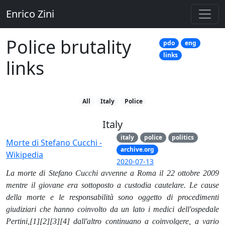
Enrico Zini
Police brutality
pdo
eng
links
links
All
Italy
Police
Italy
italy
police
politics
Morte di Stefano Cucchi -
archive.org
Wikipedia
2020-07-13
La morte di Stefano Cucchi avvenne a Roma il 22 ottobre 2009
mentre il giovane era sottoposto a custodia cautelare. Le cause
della morte e le responsabilità sono oggetto di procedimenti
giudiziari che hanno coinvolto da un lato i medici dell'ospedale
Pertini,[1][2][3][4] dall'altro continuano a coinvolgere, a vario