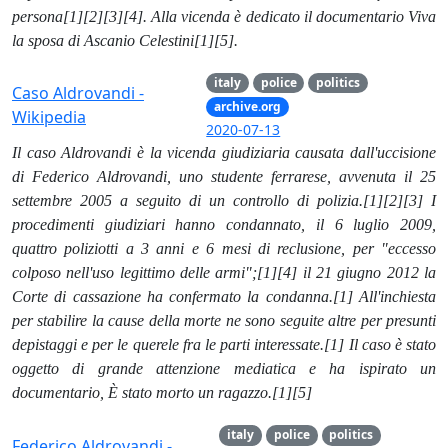
persona[1][2][3][4]. Alla vicenda è dedicato il documentario Viva
la sposa di Ascanio Celestini[1][5].
italy
police
politics
Caso Aldrovandi -
archive.org
Wikipedia
2020-07-13
Il caso Aldrovandi è la vicenda giudiziaria causata dall'uccisione
di Federico Aldrovandi, uno studente ferrarese, avvenuta il 25
settembre 2005 a seguito di un controllo di polizia.[1][2][3] I
procedimenti giudiziari hanno condannato, il 6 luglio 2009,
quattro poliziotti a 3 anni e 6 mesi di reclusione, per "eccesso
colposo nell'uso legittimo delle armi";[1][4] il 21 giugno 2012 la
Corte di cassazione ha confermato la condanna.[1] All'inchiesta
per stabilire la cause della morte ne sono seguite altre per presunti
depistaggi e per le querele fra le parti interessate.[1] Il caso è stato
oggetto di grande attenzione mediatica e ha ispirato un
documentario, È stato morto un ragazzo.[1][5]
italy
police
politics
Federico Aldrovandi -